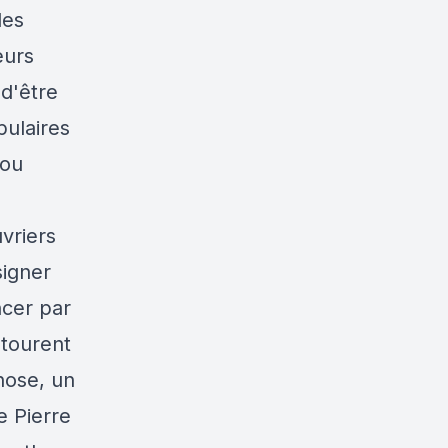
des
eurs
 d'être
pulaires
 ou
vriers
signer
ncer par
ntourent
hose, un
e Pierre