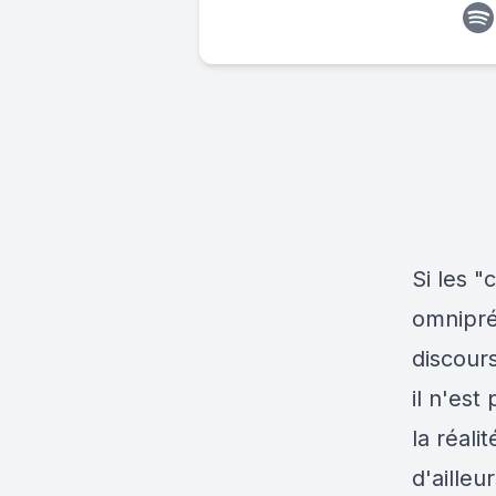
Si les "
omnipré
discours
il n'est
la réali
d'ailleu