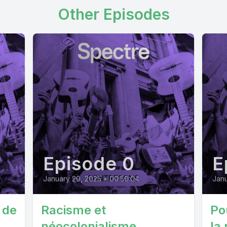
Other Episodes
Episode 0
E
January 20, 2025
•
00:50:04
Janu
r de
Racisme et
Po
néocolonialisme
la 