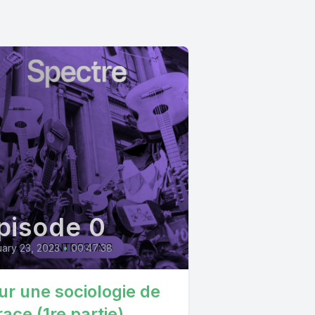
pisode 0
ary 23, 2023
•
00:47:38
ur une sociologie de
race (1re partie)