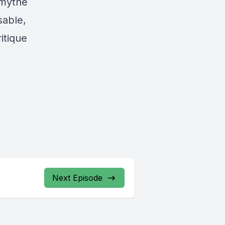
 mythe
sable,
itique
Next Episode