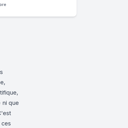
ore
rs
e,
tifique,
e ni que
C'est
e ces