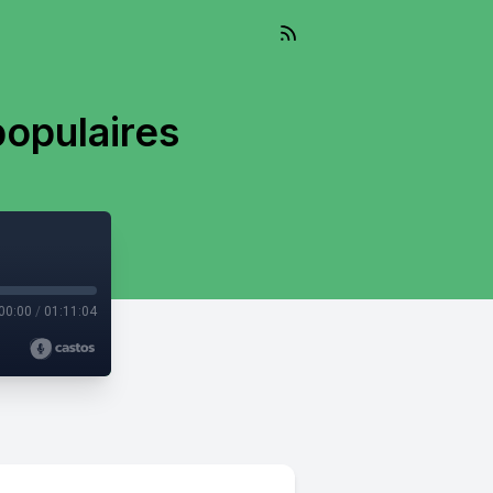
populaires
00:00
/
01:11:04