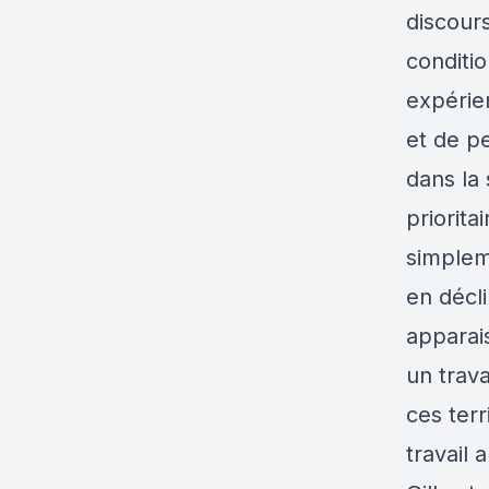
discour
conditio
expérien
et de pe
dans la 
priorita
simplem
en décli
apparais
un trav
ces ter
travail 