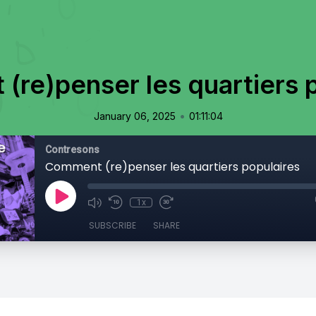
re)penser les quartiers 
•
January 06, 2025
01:11:04
Contresons
Comment (re)penser les quartiers populaires
1x
SUBSCRIBE
SHARE