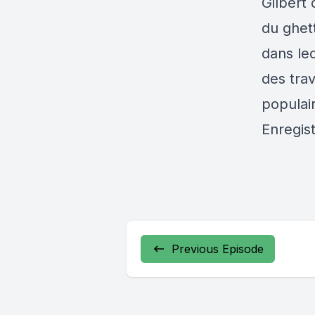
Gilbert 
du ghet
dans leq
des trav
populai
Enregis
Previous Episode